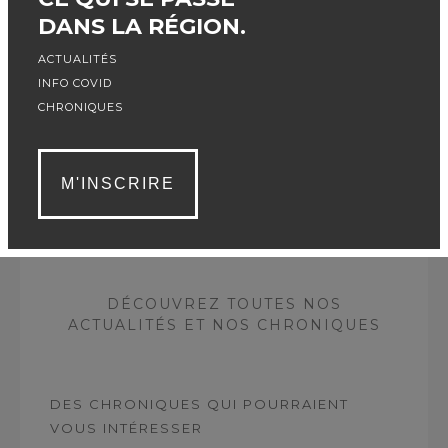
DANS LA RÉGION.
ACTUALITÉS
INFO COVID
CHRONIQUES
Sorel-Tracy & Cie accorde une importance
majeure au contenu des textes publiés sur sa
tribune mais n’est pas responsable des erreurs
M'INSCRIRE
de français de leurs auteurs.
DÉCOUVREZ TOUTES NOS
ACTUALITÉS ET NOS CHRONIQUES
DES CHRONIQUES QUI POURRAIENT
VOUS INTÉRESSER