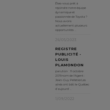
Êtes-vous prêt à
rejoindre notre équipe
dynamique et
passionnée de Toyota ?
Nous avons
actuellement plusieurs
opportunités …
26/05/2023
REGISTRE
PUBLICITÉ -
LOUIS
PLAMONDON
parution : 11 octobre
2019nom de l'Agent :
Jean-Guy PelletierLes
aînés ont bâti le Québec
d’aujourd’…
1/09/2022