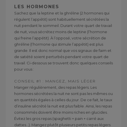
LES HORMONES
Sachez que la leptine et la ghréline (2 hormones qui
régulent l’appétit) sont habituellement sécrétées la
nuit pendant le sommeil. Durant votre quart de travail
de nuit, vous sécrétez moins de leptine (l’hormone
qui freine l’appétit). À l’opposé, votre sécrétion de
ghréline (l’hormone qui stimule l’appétit) est plus
grande. Il est donc normal que vos signaux de faim et
de satiété soient perturbés pendant votre quart de
travail. Ci-dessous se trouvent donc quelques conseils
pour vous :
CONSEIL #1 : MANGEZ, MAIS LÉGER
Manger régulièrement, des repas légers. Les
hormones sécrétées la nuit ne sont pas les mêmes ou
en quantités égales à celles du jour. De ce fait, le taux
d’insuline sécrété la nuit est plus faible. Ainsi, les repas
consommés doivent être moins riches en glucides.
Évitez les gros repas (spaghetti + pain + carré aux
dattes…). Mangez plutôt plusieurs petits repas légers