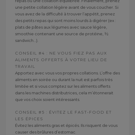
repas ou une collation équilibrée. Finalement, prenez
une petite collation légère avant de vous coucher. Si
vous avez de la difficulté à trouver l’appétit, prenez
des petits repas qui sont moins lourds à digérer (ex :
plats de pâtes aux légumes avec sauce légère,
smoothie contenant une source de protéine, ½
sandwich…).
CONSEIL #4 : NE VOUS FIEZ PAS AUX
ALIMENTS OFFERTS À VOTRE LIEU DE
TRAVAIL
Apportez avec vous vos propres collations. L’offre des
aliments en soirée ou durant la nuit est parfois très
limitée et si vous comptez sur les aliments offerts
dans les machines distributrices, cela m’étonnerait
que vos choix soient intéressants.
CONSEIL #5 : ÉVITEZ LE FAST-FOOD ET
LES ÉPICES
Évitez les aliments gras et épicés. Ils risquent de vous
causer des brûlures d’estomac.