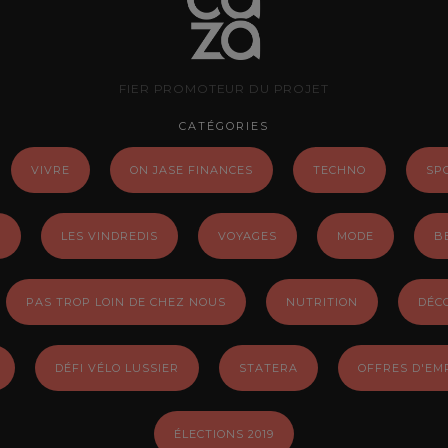
FIER PROMOTEUR DU PROJET
CATÉGORIES
VIVRE
ON JASE FINANCES
TECHNO
SP
E
LES VINDREDIS
VOYAGES
MODE
B
PAS TROP LOIN DE CHEZ NOUS
NUTRITION
DÉC
DÉFI VÉLO LUSSIER
STATERA
OFFRES D'EM
ÉLECTIONS 2019