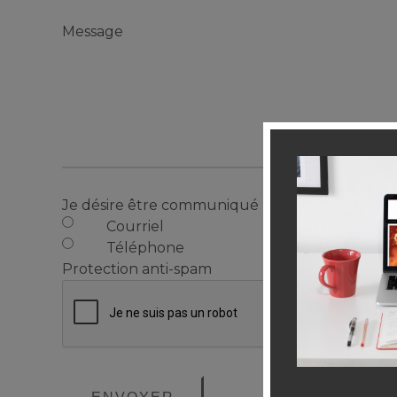
Message
Je désire être communiqué par
Courriel
Téléphone
Protection anti-spam