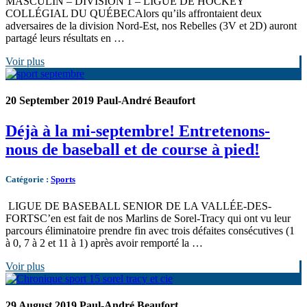
MASCULIN – DIVISION 1 – LIGUE DE HOCKEY
COLLÉGIAL DU QUÉBECAlors qu’ils affrontaient deux
adversaires de la division Nord-Est, nos Rebelles (3V et 2D) auront
partagé leurs résultats en …
Voir plus
20 September 2019
Paul-André Beaufort
Déjà à la mi-septembre! Entretenons-
nous de baseball et de course à pied!
Catégorie
:
Sports
LIGUE DE BASEBALL SENIOR DE LA VALLÉE-DES-
FORTSC’en est fait de nos Marlins de Sorel-Tracy qui ont vu leur
parcours éliminatoire prendre fin avec trois défaites consécutives (1
à 0, 7 à 2 et 11 à 1) après avoir remporté la …
Voir plus
29 August 2019
Paul-André Beaufort