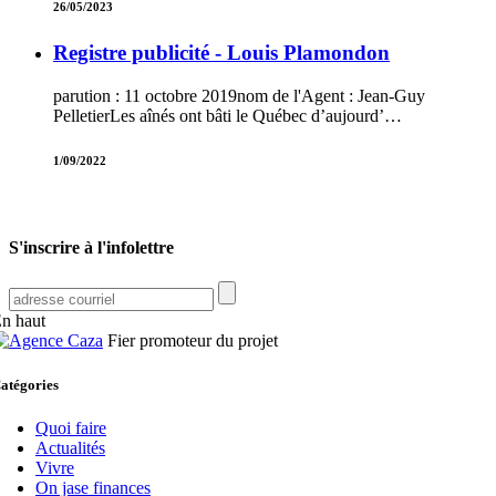
26/05/2023
Registre publicité - Louis Plamondon
parution : 11 octobre 2019nom de l'Agent : Jean-Guy
PelletierLes aînés ont bâti le Québec d’aujourd’…
1/09/2022
S'inscrire à l'infolettre
n haut
Fier promoteur du projet
atégories
Quoi faire
Actualités
Vivre
On jase finances