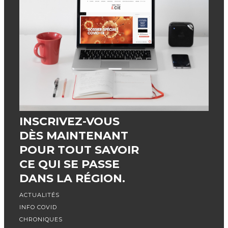
SilverStripeTravailler à l’Agence
Caza, c’est faire partie d’une
équipe de créatifs. C’est aussi
mettre à profit ses compétences
au sein d’une agence dynamique
en constante évolution. C’…
VOIR PLUS
INSCRIVEZ-VOUS
3 September 2021
DÈS MAINTENANT
SOREL-TRACY & CIE
POUR TOUT SAVOIR
AGENCE CAZA |
CE QUI SE PASSE
DESIGNER
DANS LA RÉGION.
GRAPHIQUE
ACTUALITÉS
CATÉGORIE
:
OFFRES D'EMPLOI
INFO COVID
CHRONIQUES
L'Agence Caza est