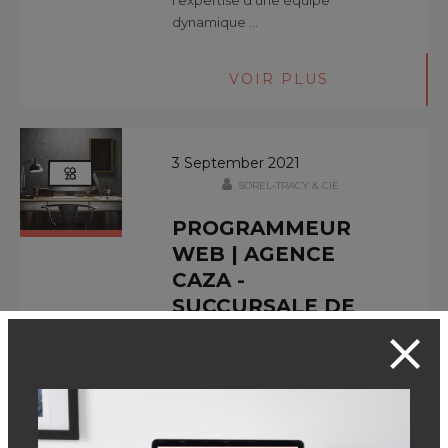
l’expertise d’une équipe
dynamique …
VOIR PLUS
3 September 2021
SOREL-TRACY & CIE
PROGRAMMEUR
WEB | AGENCE
CAZA -
SUCCURSALE DE
SOREL-TRACY
CATÉGORIE
:
OFFRES D'EMPLOI
Programmeur Web –
WORDPRESS ou