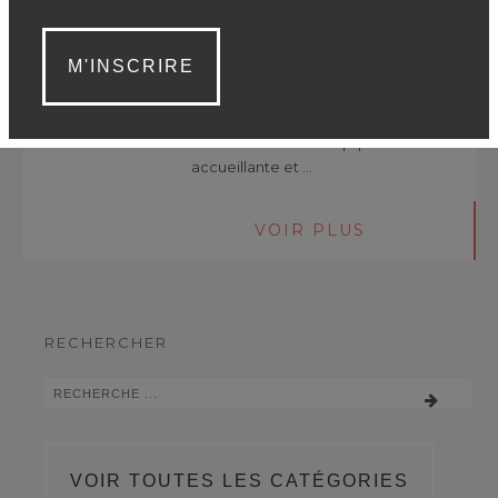
présentement à la recherche
d'un créatif pour des projets en
M'INSCRIRE
design graphique. Tu es à la
recherche d'un nouveau défi?
Ce poste est pour toi! Viens
travailler avec une équipe
accueillante et …
VOIR PLUS
RECHERCHER
VOIR TOUTES LES CATÉGORIES