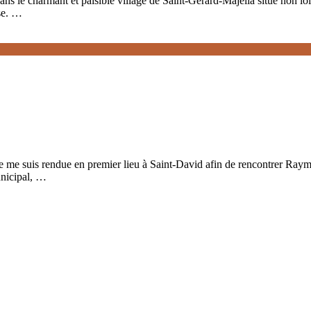
harmant et paisible village de Saint-Gérard-Majella situé non loin
se. …
 Je me suis rendue en premier lieu à Saint-David afin de rencontrer Ray
unicipal, …