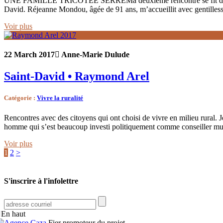
UNE FAMILLE TRICOTÉE SERRÉMa deuxième rencontre se fit dans le c
David. Réjeanne Mondou, âgée de 91 ans, m’accueillit avec gentilles
Voir plus
22 March 2017
Anne-Marie Dulude
Saint-David • Raymond Arel
Catégorie
:
Vivre la ruralité
Rencontres avec des citoyens qui ont choisi de vivre en milieu rural.
homme qui s’est beaucoup investi politiquement comme conseiller m
Voir plus
1
2
>
S'inscrire à l'infolettre
En haut
Fier promoteur du projet