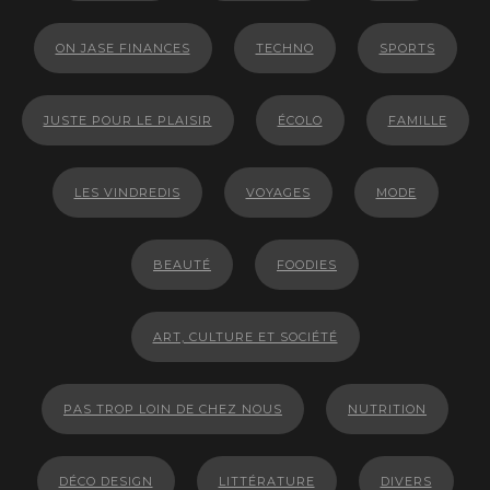
ON JASE FINANCES
TECHNO
SPORTS
JUSTE POUR LE PLAISIR
ÉCOLO
FAMILLE
LES VINDREDIS
VOYAGES
MODE
BEAUTÉ
FOODIES
ART, CULTURE ET SOCIÉTÉ
PAS TROP LOIN DE CHEZ NOUS
NUTRITION
DÉCO DESIGN
LITTÉRATURE
DIVERS