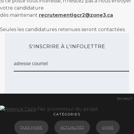
Si ce poste vous intéresse, n’hésitez pas à nous envoyer
votre candidature
dès maintenant
recrutementlgcr2@zone3.ca
Seules les candidatures retenues seront contactées.
S'INSCRIRE À L'INFOLETTRE
EN HAUT
Fier promoteur du projet
CATÉGORIES
QUOI FAIRE
ACTUALITÉS
VIVRE