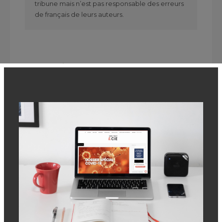
tribune mais n’est pas responsable des erreurs
de français de leurs auteurs.
DÉCOUVREZ TOUTES NOS
ACTUALITÉS ET NOS CHRONIQUES
DES CHRONIQUES QUI POURRAIENT
VOUS INTÉRESSER
CET ÉTÉ, L’ORGANISME
FAMILLE BIEN IMPLANTÉ DANS
LA RÉGION PROMET UNE
SAISON HAUTE EN...
LES GRANDS CHAMPIONS DU