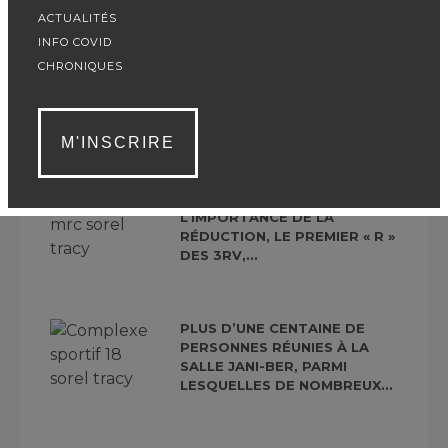
ACTUALITÉS
INFO COVID
PLUSIEURS ASPECTS SONT
CHRONIQUES
RESPONSABLES D’UNE PERTE
DE POIDS EN VOICI
QUELQUES-
UNES.ENTRAINEMENTEN
M'INSCRIRE
PREMIER TEMPS, CE...
AFIN DE SOULIGNER
L’IMPORTANCE DE LA
RÉDUCTION, LE PREMIER « R »
DES 3RV,...
PLUS D’UNE CENTAINE DE
PERSONNES RÉUNIES À LA
SALLE JANI-BER, PARMI
LESQUELLES DE NOMBREUX...