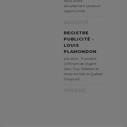
Nous avons
actuellement plusieurs
opportunités …
26/05/2023
REGISTRE
PUBLICITÉ -
LOUIS
PLAMONDON
parution : 11 octobre
2019nom de l'Agent :
Jean-Guy PelletierLes
aînés ont bâti le Québec
d’aujourd’…
1/09/2022