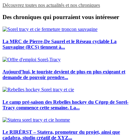
Découvrez toutes nos actualités et nos chroniques
Des chroniques qui pourraient vous intéresser
La MRC de Pierre-De Saurel et le Réseau cyclable La
Sauvagine (RCS) tiennent à...
Aujourd’hui, le touriste devient de plus en plus exigeant et
demande de pouvoir prendre...
Le camp pré-saison des Rebelles hockey du Cégep de Sorel-
Tracy commence cette semaine. La...
Le RIRÉRST – Statera, promoteur du projet, ainsi que
cadabra, studio créatif de XYZ...