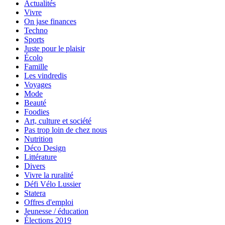
Actualités
Vivre
On jase finances
Techno
Sports
Juste pour le plaisir
Écolo
Famille
Les vindredis
Voyages
Mode
Beauté
Foodies
Art, culture et société
Pas trop loin de chez nous
Nutrition
Déco Design
Littérature
Divers
Vivre la ruralité
Défi Vélo Lussier
Statera
Offres d'emploi
Jeunesse / éducation
Élections 2019