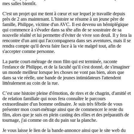
mes salles bientôt.
C'est un projet qui me tient à cœur et sur lequel je travaille depuis
près de 2 ans maintenant. L'histoire se résume à un jeune père de
famille, Philippe, victime d'un AVC. Il est devenu un hémiplégique
qui commence à s'évader dans sa tête afin de se soustraire de sa
nouvelle réalité et lui permettre d'éviter de vivre son deuil. Il y fera la
rencontre d'un ami qui l'accompagnera dans ses aventures, mais il se
rendra compte qu'il devra faire face à la vie malgré tout, afin de
s'accepter comme personne.
La partie court-métrage de mon film qui est terminée, raconte
l'enfance de Philippe, et de la faculté qu'il s'est donné, de s'imaginer
un monde meilleur lorsque les choses ne vont pas bien, alors que
dans sa vie réelle, une bande de jeunes intimidateurs l'attendent
littéralement au coin de la rue.
C’est une histoire pleine d'émotion, de rires et de chagrin, d'amitié et
de relation familiale qui nous fera connaître le parcours
extraordinaire d'un homme ordinaire. Je suis très fébrile de vous
présenter mon court-métrage ainsi que de commencer le reste du
film, alors que je suis en plein casting des rôles et des préparatifs de
tournage, j'ai comme on dit du pain sur la planche.
Je vous laisse le lien de la bande-annonce ainsi que le site web du