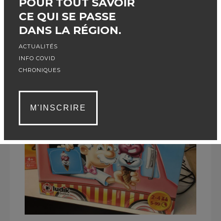
POUR TOUT SAVOIR
CE QUI SE PASSE
MONSIEUR GÉLATO
DANS LA RÉGION.
LUDIK QUÉBEC
ACTUALITÉS
INFO COVID
CHRONIQUES
M'INSCRIRE