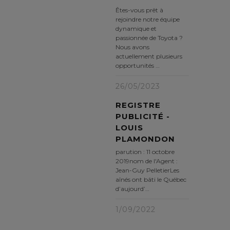
Êtes-vous prêt à
rejoindre notre équipe
dynamique et
passionnée de Toyota ?
Nous avons
actuellement plusieurs
opportunités …
26/05/2023
REGISTRE
PUBLICITÉ -
LOUIS
PLAMONDON
parution : 11 octobre
2019nom de l'Agent :
Jean-Guy PelletierLes
aînés ont bâti le Québec
d’aujourd’…
1/09/2022