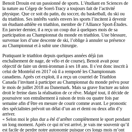
Benoit Drouin est un passionné de sports. L’étudiant en Sciences de
la nature au Cégep de Sorel-Tracy a toujours fait de l’activité
physique. Que ce soit du patin, du soccer, du basketball, du ski ou
du triathlon. Ses intérêts variés envers les sports l’incitent à devenir
un étudiant-athlète en triathlon, membre de l’Alliance Sport-Études.
En janvier dernier, il a reçu un coup dur à quelques mois de sa
participation au Championnat du monde en triathlon. Une blessure,
survenue lors d’une descente de ski, l’oblige à annuler sa présence
au Championnat et à subir une chirurgie.
Pratiquant le triathlon depuis quelques années déjà (un
enchaînement de nage, de vélo et de course), Benoit avait pour
objectif de faire un demi-ironman à ses 18 ans. Il s’est donc inscrit à
celui de Montréal en 2017 où il a remporté les Championnats
canadiens. Après cet exploit, il a reçu un courriel de Triathlon
Canada l’invitant à participer au Championnat du monde prévu pour
le mois de juillet 2018 au Danemark. Mais sa grave fracture au talon
droit le freine dans la réalisation de ce rêve. Malgré tout, il décide de
poursuivre son entraînement à raison de trois ou quatre fois par
semaine afin d’être en mesure de courir comme avant. Le pronostic
des spécialistes prévoit un délai d’un an et demi ou deux afin d’y
arriver.
« Selon moi le plus dur a été d’arrêter complètement le sport pendant
un long moment. Après ce qui m’est arrivé, je vais me souvenir qu’il
est facile de perdre notre autonomie puisque ces longs mois m’ont