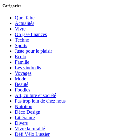
Catégories
Quoi faire
Actualités
Vivre
On jase finances
Techno
Sports
Juste pour le plaisir
Écolo
Famille
Les vindredis
Voyages
Mode
Beauté
Foodies
Art, culture et société
Pas trop loin de chez nous
Nutrition
Déco Design
Littérature
Divers
Vivre la ruralité
Défi Vélo Lussier