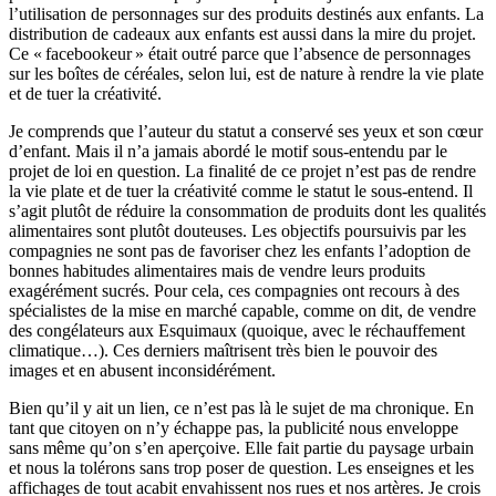
l’utilisation de personnages sur des produits destinés aux enfants. La
distribution de cadeaux aux enfants est aussi dans la mire du projet.
Ce « facebookeur » était outré parce que l’absence de personnages
sur les boîtes de céréales, selon lui, est de nature à rendre la vie plate
et de tuer la créativité.
Je comprends que l’auteur du statut a conservé ses yeux et son cœur
d’enfant. Mais il n’a jamais abordé le motif sous-entendu par le
projet de loi en question. La finalité de ce projet n’est pas de rendre
la vie plate et de tuer la créativité comme le statut le sous-entend. Il
s’agit plutôt de réduire la consommation de produits dont les qualités
alimentaires sont plutôt douteuses. Les objectifs poursuivis par les
compagnies ne sont pas de favoriser chez les enfants l’adoption de
bonnes habitudes alimentaires mais de vendre leurs produits
exagérément sucrés. Pour cela, ces compagnies ont recours à des
spécialistes de la mise en marché capable, comme on dit, de vendre
des congélateurs aux Esquimaux (quoique, avec le réchauffement
climatique…). Ces derniers maîtrisent très bien le pouvoir des
images et en abusent inconsidérément.
Bien qu’il y ait un lien, ce n’est pas là le sujet de ma chronique. En
tant que citoyen on n’y échappe pas, la publicité nous enveloppe
sans même qu’on s’en aperçoive. Elle fait partie du paysage urbain
et nous la tolérons sans trop poser de question. Les enseignes et les
affichages de tout acabit envahissent nos rues et nos artères. Je crois