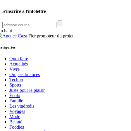
S'inscrire à l'infolettre
n haut
Fier promoteur du projet
atégories
Quoi faire
Actualités
Vivre
On jase finances
Techno
Sports
Juste pour le plaisir
Écolo
Famille
Les vindredis
Voyages
Mode
Beauté
Foodies