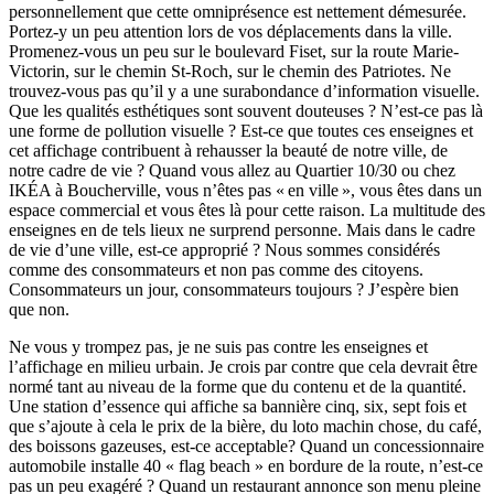
personnellement que cette omniprésence est nettement démesurée.
Portez-y un peu attention lors de vos déplacements dans la ville.
Promenez-vous un peu sur le boulevard Fiset, sur la route Marie-
Victorin, sur le chemin St-Roch, sur le chemin des Patriotes. Ne
trouvez-vous pas qu’il y a une surabondance d’information visuelle.
Que les qualités esthétiques sont souvent douteuses ? N’est-ce pas là
une forme de pollution visuelle ? Est-ce que toutes ces enseignes et
cet affichage contribuent à rehausser la beauté de notre ville, de
notre cadre de vie ? Quand vous allez au Quartier 10/30 ou chez
IKÉA à Boucherville, vous n’êtes pas « en ville », vous êtes dans un
espace commercial et vous êtes là pour cette raison. La multitude des
enseignes en de tels lieux ne surprend personne. Mais dans le cadre
de vie d’une ville, est-ce approprié ? Nous sommes considérés
comme des consommateurs et non pas comme des citoyens.
Consommateurs un jour, consommateurs toujours ? J’espère bien
que non.
Ne vous y trompez pas, je ne suis pas contre les enseignes et
l’affichage en milieu urbain. Je crois par contre que cela devrait être
normé tant au niveau de la forme que du contenu et de la quantité.
Une station d’essence qui affiche sa bannière cinq, six, sept fois et
que s’ajoute à cela le prix de la bière, du loto machin chose, du café,
des boissons gazeuses, est-ce acceptable? Quand un concessionnaire
automobile installe 40 « flag beach » en bordure de la route, n’est-ce
pas un peu exagéré ? Quand un restaurant annonce son menu pleine