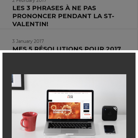
2 February 2017
LES 3 PHRASES À NE PAS
PRONONCER PENDANT LA ST-
VALENTIN!
3 January 2017
MES 5 RÉSOLUTIONS POUR 2017
2 December 2016
POUR VOUS MESSIEURS; 5
TRUCS À NE PAS FAIRE LORS
D’UNE PREMIÈRE DATE
4 November 2016
5 TRUCS À NE PAS FAIRE LORS
D’UNE ENTREVUE D’EMBAUCHE