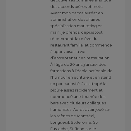
découvertes culinaires ainsi que
des accords bières et mets.
Ayant mon baccalauréat en
administration des affaires
spécialisation marketing en
main, je prends, depuis tout
récemment, la relève du
restaurant familial et commence
à apprivoiser la vie
d’entrepreneur en restauration.
À l’âge de 20 ans, j’ai suivi des
formations à l’école nationale de
l’humour en écriture et en stand
up par curiosité. J’ai attrapé la
piqûre assez rapidement et
commencé une tournée des
bars avec plusieurs collègues
humoristes. Après avoir joué sur
les scènes de Montréal,
Longueuil, St-Jérome, St-
Eustache, St-Jean-sur-le-