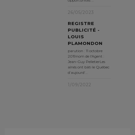
opportunités …
26/05/2023
REGISTRE
PUBLICITÉ -
LOUIS
PLAMONDON
parution : 11 octobre
2019nom de l'Agent :
Jean-Guy PelletierLes
aînés ont bâti le Québec
d’aujourd’…
1/09/2022