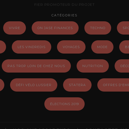
FIER PROMOTEUR DU PROJET
CATÉGORIES
VIVRE
ON JASE FINANCES
TECHNO
SP
E
LES VINDREDIS
VOYAGES
MODE
B
PAS TROP LOIN DE CHEZ NOUS
NUTRITION
DÉC
DÉFI VÉLO LUSSIER
STATERA
OFFRES D'EM
ÉLECTIONS 2019