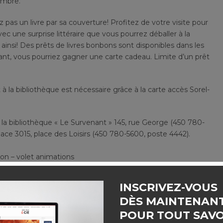
embre.
 pas un livre par sa couverture! Profitez de votre visite pour
ec une surprise littéraire que vous pourrez déballer à la
ainsi! Des prêts de livres bonbons sont disponibles dans les
pant, vous pourriez gagner une carte cadeau. Limite d’un prêt
a bibliothèque est nécessaire grâce à la carte accès Sorel-
 la bibliothèque « Le Survenant » 145, rue George (450 780-
dace 3015, place des Loisirs (450 780-5600, poste 4442).
on – volet animations
 poste 4763
INSCRIVEZ-VOUS
DÈS MAINTENAN
POUR TOUT SAVO