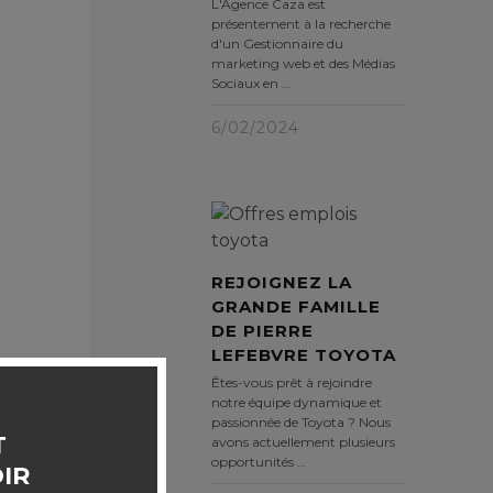
L'Agence Caza est
présentement à la recherche
d'un Gestionnaire du
marketing web et des Médias
Sociaux en …
6/02/2024
REJOIGNEZ LA
GRANDE FAMILLE
DE PIERRE
LEFEBVRE TOYOTA
Êtes-vous prêt à rejoindre
notre équipe dynamique et
passionnée de Toyota ? Nous
T
avons actuellement plusieurs
opportunités …
IR