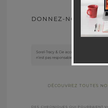
DONNEZ-NOUS VOS 
Sorel-Tracy & Cie accorde une importance 
n’est pas responsable des erreurs de frança
DÉCOUVREZ TOUTES NOS
DES CHRONIQUES QUI POURRAIENT V