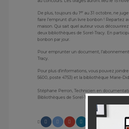
au concours. Les tirages auront lieu le 15 nov
er
De plus, toujours du 1
au 31 octobre, ne jugez
faire l’emprunt d’un livre bonbon ! Repartez av
maison. Qui sait quel auteur vous découvrirez 
deux bibliothèques de Sorel-Tracy. En partici
bonbon par jour.
Pour emprunter un document, l’abonnement à l
Tracy.
Pour plus d’informations, vous pouvez joindre
5600, poste 4753) et la bibliothèque Marie-Di
Stéphane Perron, Technicien en documentati
Bibliothèques de Sorel-Tracy - 450 780-5600,