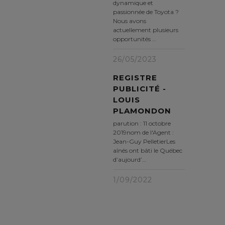
dynamique et
passionnée de Toyota ?
Nous avons
actuellement plusieurs
opportunités …
26/05/2023
REGISTRE
PUBLICITÉ -
LOUIS
PLAMONDON
parution : 11 octobre
2019nom de l'Agent :
Jean-Guy PelletierLes
aînés ont bâti le Québec
d’aujourd’…
1/09/2022