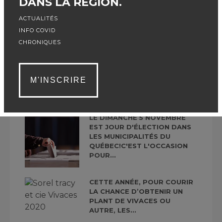
DANS LA RÉGION.
PARLÉ DE MON COURT
PÉRIPLE À...
ACTUALITÉS
INFO COVID
CHRONIQUES
EST-CE QUE TU TE RENDS
COMPTE QUE 75 % DE NOS
MATIÈRES RÉSIDUELLES (OU...
M'INSCRIRE
LE DIMANCHE 5 NOVEMBRE
EST JOUR D'ÉLECTION DANS
LES MUNICIPALITÉS DU
QUÉBEC!C'EST L'OCCASION
POUR...
CETTE ANNÉE, POUR COURIR
LA CHANCE D’OBTENIR UN
PLANT DE VIVACES OU
AUTRE, LES...