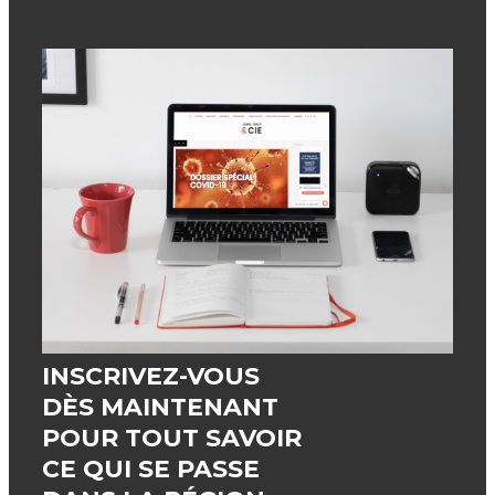
Sorel-Tracy & Cie accorde une importance
majeure au contenu des textes publiés sur sa
tribune mais n’est pas responsable des erreurs
de français de leurs auteurs.
DÉCOUVREZ TOUTES NOS
ACTUALITÉS ET NOS CHRONIQUES
INSCRIVEZ-VOUS
DES CHRONIQUES QUI POURRAIENT
DÈS MAINTENANT
VOUS INTÉRESSER
POUR TOUT SAVOIR
CE QUI SE PASSE
LORS DE MA DERNIÈRE
CHRONIQUE, JE VOUS AI