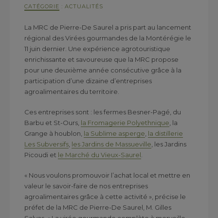
CATÉGORIE
:
ACTUALITÉS
La MRC de Pierre-De Saurel a pris part au lancement
régional des Virées gourmandes de la Montérégie le
11 juin dernier. Une expérience agrotouristique
enrichissante et savoureuse que la MRC propose
pour une deuxième année consécutive grâce à la
participation d’une dizaine d’entreprises
agroalimentaires du territoire.
Ces entreprises sont : les fermes Besner-Pagé, du
Barbu et St-Ours,
la Fromagerie Polyethnique
, la
Grange à houblon,
la Sublime asperge
,
la distillerie
Les Subversifs
,
les Jardins de Massueville
, les Jardins
Picoudi et
le Marché du Vieux-Saurel
.
« Nous voulons promouvoir l’achat local et mettre en
valeur le savoir-faire de nos entreprises
agroalimentaires grâce à cette activité », précise le
préfet de la MRC de Pierre-De Saurel, M. Gilles