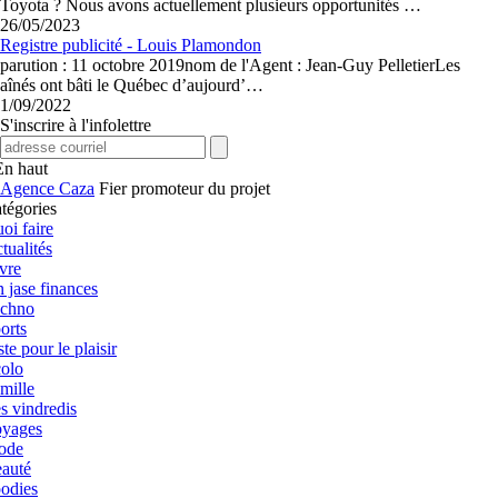
Toyota ? Nous avons actuellement plusieurs opportunités …
26/05/2023
Registre publicité - Louis Plamondon
parution : 11 octobre 2019nom de l'Agent : Jean-Guy PelletierLes
aînés ont bâti le Québec d’aujourd’…
1/09/2022
S'inscrire à l'infolettre
En haut
Fier promoteur du projet
tégories
oi faire
tualités
vre
 jase finances
chno
orts
ste pour le plaisir
olo
mille
s vindredis
yages
ode
auté
odies