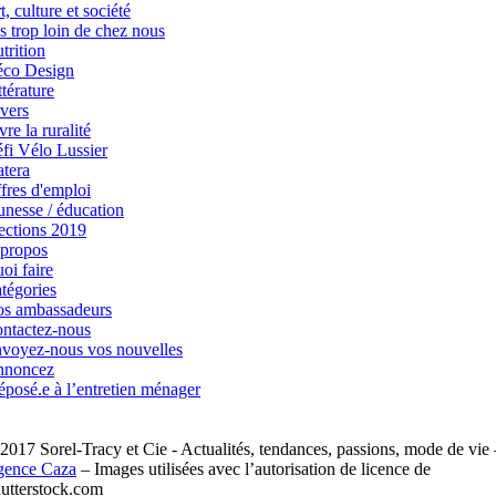
t, culture et société
s trop loin de chez nous
trition
co Design
ttérature
vers
vre la ruralité
fi Vélo Lussier
atera
fres d'emploi
unesse / éducation
ections 2019
propos
oi faire
tégories
s ambassadeurs
ntactez-nous
voyez-nous vos nouvelles
nnoncez
éposé.e à l’entretien ménager
2017 Sorel-Tracy et Cie - Actualités, tendances, passions, mode de vie 
ence Caza
– Images utilisées avec l’autorisation de licence de
utterstock.com