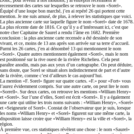
Donc, pour revenir à nos moutons, j’ai entrepris récemment le
recensement des cartes sur lesquelles se retrouve le nom «Sorel».
Équipé d’une loupe bon marché, j’en ai repéré 26 qui portent cette
mention. Je me suis amusé, de plus, à relever les statistiques que voici.
La plus ancienne carte sur laquelle figure le nom «Sorel» date de 1678.
La plus récente date de 1816. Ce qu’il y a d’intéressant ici, c’est que
notre cher Capitaine de Saurel a rendu l’âme en 1682. Première
conclusion : la plus ancienne carte recensée a été dessinée de son
vivant, et ce, moins de 13 ans après son arrivée sur sa terre d’accueil.
Parmi les 26 cartes, j’en ai dénombré 13 qui mentionnent le nom
«Sorel». Quatre autres mentionnent également «Sorel», mais le nom
est positionné sur la rive ouest de la rivière Richelieu. Cela peut
paraître anodin, mais pas aux yeux d’un cartographe. On peut déduire,
sans doute, que Sorel se situait alors indistinctement de part et d’autre
de la rivière, comme c’est d’ailleurs le cas aujourd’hui.
La mention «F. Sorel» figure sur quatre cartes. «F.» pour «Fort» vous
l’aurez évidemment compris. Sur une autre carte, on peut lire le nom
«Sorrell». Sur deux cartes, on retrouve les mentions «William Henry»
et «Sorel». Sur l’une d’elles, Sorel est écrit «Sorrel». Il y a également
une carte qui utilise les trois noms suivants : «William Henry», «Sorel»
et «Seigneurie of Sorel». Constat de l’observateur que je suis, lorsque
les noms «William Henry» et «Sorel» figurent sur une même carte, la
disposition laisse croire que «William Henry» est la ville et «Sorel», la
région.
À première vue, ces statistiques révèlent une chose : le nom «Saurel»