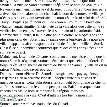
ne figure sur aucune des 26 cartes. Peut-on se poser la question à
savoir si la ville de Sorel a vraiment déjà porté le nom de «Saurel» ?
Revenons maintenant dans le vif du sujet, puisqu’il faut bien finir par y
arriver. En 2000, alors qu’on cherchait le nom de la nouvelle ville, je
n’étais pas de ceux qui favorisaient le nom «Saurel» ni celui de «Sorel-
Tracy». J’optais plutôt pour celui de «Sorel». Pourquoi ? Parce que
«Saurel» aurait signifié l’ancienneté de la ville alors que celle-ci ne se
vérifie absolument pas à travers le tissu urbain ni le patrimoine bâti.
Comme dirait l’autre, il faut le dire pour le croire. Je n’optais pas non
plus pour celui de «Sorel-Tracy» parce que le territoire de la nouvelle
ville m’apparaissait correspondre à celui de l’ancienne ville de Sorel.
C’est là ce que semblent confirmer quatre des cartes consultées (Sorel
sur la rive ouest).
Maintenant, le score de 26 cartes contre aucune me laisse croire que le
nom «Saurel» n’a jamais vraiment été usité et que celui de «Sorel» l’a
toujours été, et ce, même du vivant de Pierre de Saurel. Quelle en est la
raison ? Allez donc savoir pourquoi !
Depuis, le nom «Pierre-De Saurel» a surgit dans le paysage lorsque
Desjardins a eu la brillante idée de l’adopter suite aux fusions de
quelques caisses. Cette utilisation a fait son petit bonhomme de chemin
au fil des années et on le voit un peu partout. Fait à remarquer, dans
chacun des cas, le nom se rapporte à la région, mais pas
spécifiquement à la ville. C’est d’ailleurs très bien à mon avis.
Source cartes : Archives nationales du Canada