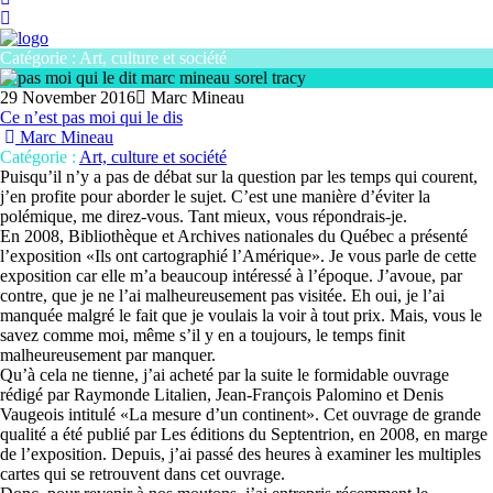
Catégorie : Art, culture et société
29 November 2016
Marc Mineau
Ce n’est pas moi qui le dis
Marc Mineau
Catégorie
:
Art, culture et société
Puisqu’il n’y a pas de débat sur la question par les temps qui courent,
j’en profite pour aborder le sujet. C’est une manière d’éviter la
polémique, me direz-vous. Tant mieux, vous répondrais-je.
En 2008, Bibliothèque et Archives nationales du Québec a présenté
l’exposition «Ils ont cartographié l’Amérique». Je vous parle de cette
exposition car elle m’a beaucoup intéressé à l’époque. J’avoue, par
contre, que je ne l’ai malheureusement pas visitée. Eh oui, je l’ai
manquée malgré le fait que je voulais la voir à tout prix. Mais, vous le
savez comme moi, même s’il y en a toujours, le temps finit
malheureusement par manquer.
Qu’à cela ne tienne, j’ai acheté par la suite le formidable ouvrage
rédigé par Raymonde Litalien, Jean-François Palomino et Denis
Vaugeois intitulé «La mesure d’un continent». Cet ouvrage de grande
qualité a été publié par Les éditions du Septentrion, en 2008, en marge
de l’exposition. Depuis, j’ai passé des heures à examiner les multiples
cartes qui se retrouvent dans cet ouvrage.