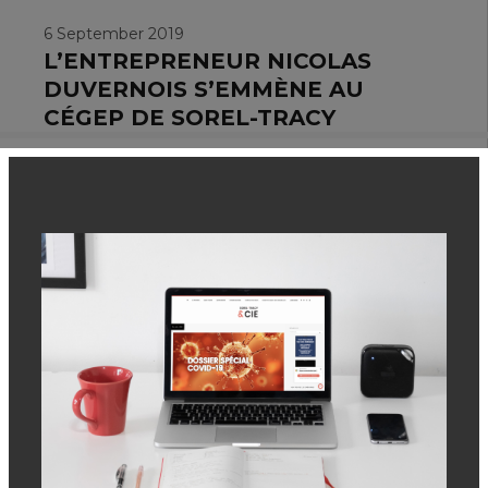
6 September 2019
L’ENTREPRENEUR NICOLAS
DUVERNOIS S’EMMÈNE AU
CÉGEP DE SOREL-TRACY
13 August 2019
LES REBELLES HOCKEY DU
CÉGEP DE SOREL-TRACY
DÉBUTENT LEUR CAMP DE
SÉLECTION!
11 June 2019
AVIS DE NOMINATION |
DIRECTION DES RESSOURCES
FINANCIÈRES