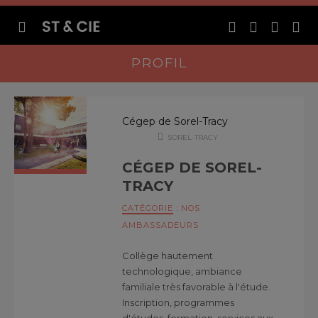
PROFIL
Cégep de Sorel-Tracy
SOREL-TRACY
CÉGEP DE SOREL-
TRACY
CATÉGORIE
:
NOS
AMBASSADEURS
Collège hautement
technologique, ambiance
familiale très favorable à l'étude.
Inscription, programmes