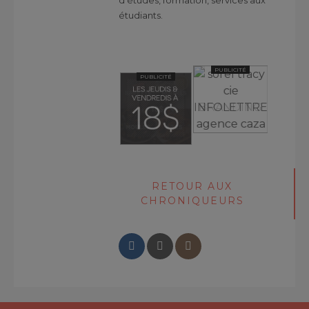
d'études, formation, services aux
étudiants.
PUBLICITÉ
PUBLICITÉ
PUBLICITÉ
PUBLICITÉ
RETOUR AUX
CHRONIQUEURS