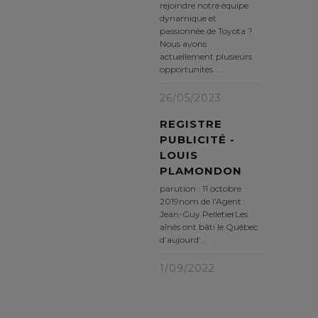
rejoindre notre équipe
dynamique et
passionnée de Toyota ?
Nous avons
actuellement plusieurs
opportunités …
26/05/2023
REGISTRE
PUBLICITÉ -
LOUIS
PLAMONDON
parution : 11 octobre
2019nom de l'Agent :
Jean-Guy PelletierLes
aînés ont bâti le Québec
d’aujourd’…
1/09/2022