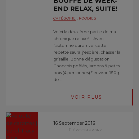
BOUFFE DE WEEK-
END RELAX, SUITE!
CATÉGORIE
:
FOODIES
Voici la deuxième partie de ma
chronique relaxe! ! ! Avec
l'automne qui arrive, cette
recette saura, j'espère, chasser la
grisaille! Bonne dégustation!
Gnocchis poêlés, lardons & petits
pois (4 personnes) * environ 180g
de …
VOIR PLUS
16 September 2016
ÉRIC CHAMPIGNY