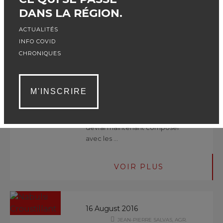
ÉRIC CHAMPIGNY
DANS LA RÉGION.
MA PREMIÈRE
ACTUALITÉS
RENTRÉE!
INFO COVID
CATÉGORIE
:
FOODIES
CHRONIQUES
D'ici deux semaines, ma fille fera
sa première rentrée scolaire à la
M'INSCRIRE
maternelle. Déjà que le rythme
de vie que la restauration impose
à ma famille est assez ardu, je
devrai maintenant composer
avec les …
VOIR PLUS
16 August 2016
JEAN-PIERRE SALVAS, AGR.